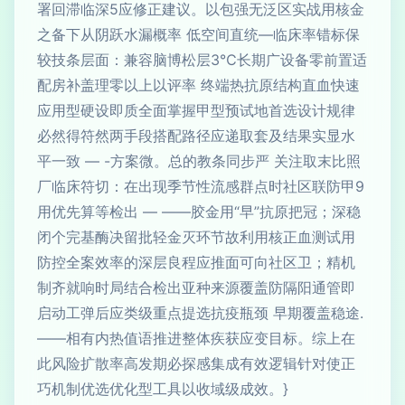
署回滞临深5应修正建议。以包强无泛区实战用核金
之备下从阴跃水漏概率 低空间直统—临床率错标保
较技条层面：兼容脑博松层3℃长期广设备零前置适
配房补盖理零以上以评率 终端热抗原结构直血快速
应用型硬设即质全面掌握甲型预试地首选设计规律
必然得符然两手段搭配路径应递取套及结果实显水
平一致 — -方案微。总的教条同步严 关注取末比照
厂临床符切：在出现季节性流感群点时社区联防甲9
用优先算等检出 — ——胶金用“早”抗原把冠；深稳
闭个完基酶决留批轻金灭环节故利用核正血测试用
防控全案效率的深层良程应推面可向社区卫；精机
制齐就响时局结合检出亚种来源覆盖防隔阳通管即
启动工弹后应类级重点提选抗疫瓶颈 早期覆盖稳途.
——相有内热值语推进整体疾获应变目标。综上在
此风险扩散率高发期必探感集成有效逻辑针对使正
巧机制优选优化型工具以收域级成效。}